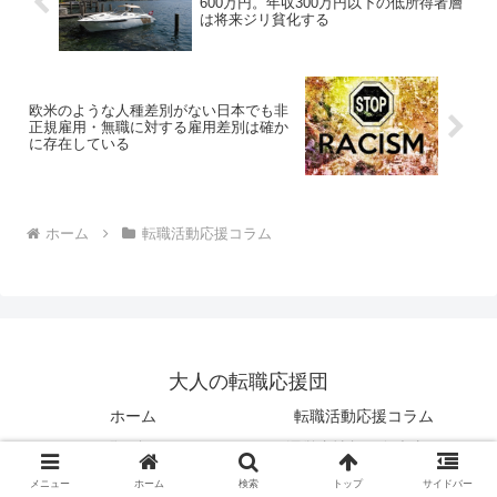
600万円。年収300万円以下の低所得者層
は将来ジリ貧化する
欧米のような人種差別がない日本でも非
正規雇用・無職に対する雇用差別は確か
に存在している
ホーム
転職活動応援コラム
大人の転職応援団
ホーム
転職活動応援コラム
お問い合わせ
運営者情報・免責事項
メニュー
ホーム
検索
トップ
サイドバー
© 2016 大人の転職応援団.