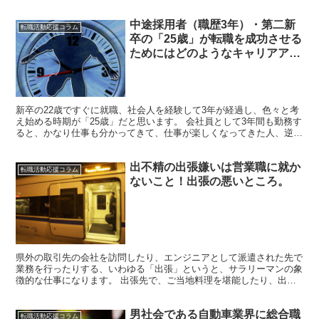
くる症状であると思われがちですが、20代や30代の若...
中途採用者（職歴3年）・第二新
転職活動応援コラム
卒の「25歳」が転職を成功させる
ためにはどのようなキャリアアッ
プ戦略を用いるべきか？
新卒の22歳ですぐに就職、社会人を経験して3年が経過し、色々と考
え始める時期が「25歳」だと思います。 会社員として3年間も勤務す
ると、かなり仕事も分かってきて、仕事が楽しくなってきた人、逆に
慣れすぎて退屈になってきた人、任された（押し付け...
出不精の出張嫌いは営業職に就か
転職活動応援コラム
ないこと！出張の悪いところ。
県外の取引先の会社を訪問したり、エンジニアとして派遣された先で
業務を行ったりする、いわゆる「出張」というと、サラリーマンの象
徴的な仕事になります。 出張先で、ご当地料理を堪能したり、出張
手当をうまくやり繰りして楽しんだりと、サラリーマンにと...
男社会である自動車業界に総合職
転職活動応援コラム