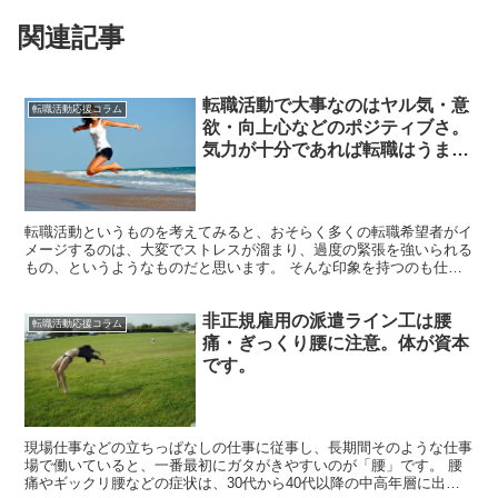
関連記事
転職活動で大事なのはヤル気・意
転職活動応援コラム
欲・向上心などのポジティブさ。
気力が十分であれば転職はうまく
いく
転職活動というものを考えてみると、おそらく多くの転職希望者がイ
メージするのは、大変でストレスが溜まり、過度の緊張を強いられる
もの、というようなものだと思います。 そんな印象を持つのも仕方
ありません。会社によっては、専門的な資格や特別なスキル...
非正規雇用の派遣ライン工は腰
転職活動応援コラム
痛・ぎっくり腰に注意。体が資本
です。
現場仕事などの立ちっぱなしの仕事に従事し、長期間そのような仕事
場で働いていると、一番最初にガタがきやすいのが「腰」です。 腰
痛やギックリ腰などの症状は、30代から40代以降の中高年層に出て