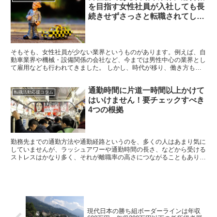
を目指す女性社員が入社しても長
続きせずさっさと転職されてしま
う理由とは？
そもそも、女性社員が少ない業界というものがあります。例えば、自
動車業界や機械・設備関係の会社など、今までは男性中心の業界とし
て雇用なども行われてきました。 しかし、時代が移り、働き方も変
化し、今では男性以上に働く女性の営業も多くなってきまし...
通勤時間に片道一時間以上かけて
転職活動応援コラム
はいけません！要チェックすべき
4つの根拠
勤務先までの通勤方法や通勤経路というのを、多くの人はあまり気に
していませんが、ラッシュアワーや通勤時間の長さ、などから受ける
ストレスはかなり多く、それが離職率の高さにつながることもありま
す。 「勤務先まで片道2時間かかるが、我慢して通勤しよ...
現代日本の勝ち組ボーダーラインは年収