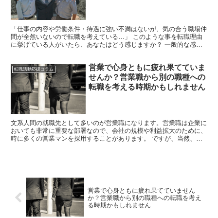
「仕事の内容や労働条件・待遇に強い不満はないが、気の合う職場仲
間が全然いないので転職を考えている…」 このような事を転職理由
に挙げている人がいたら、あなたはどう感じますか？ 一般的な感覚
からすると ●社会人にもなって考えが甘すぎる ●働ける...
営業で心身ともに疲れ果てていま
転職活動応援コラム
せんか？営業職から別の職種への
転職を考える時期かもしれません
文系人間の就職先として多いのが営業職になります。営業職は企業に
おいても非常に重要な部署なので、会社の規模や利益拡大のために、
時に多くの営業マンを採用することがあります。 ですが、当然、営
業マンという職業は、対人コミュニケーション能力が不可欠...
営業で心身ともに疲れ果てていません
か？営業職から別の職種への転職を考え
る時期かもしれません