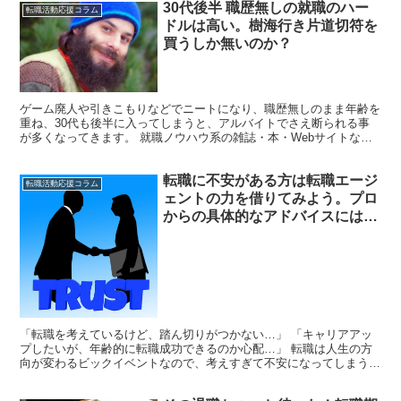
30代後半 職歴無しの就職のハー
転職活動応援コラム
ドルは高い。樹海行き片道切符を
買うしか無いのか？
ゲーム廃人や引きこもりなどでニートになり、職歴無しのまま年齢を
重ね、30代も後半に入ってしまうと、アルバイトでさえ断られる事
が多くなってきます。 就職ノウハウ系の雑誌・本・Webサイトなど
でも、30代には転職をすすめるのが基本となり経験を武...
転職に不安がある方は転職エージ
転職活動応援コラム
ェントの力を借りてみよう。プロ
からの具体的なアドバイスには価
値があります
「転職を考えているけど、踏ん切りがつかない…」 「キャリアアッ
プしたいが、年齢的に転職成功できるのか心配…」 転職は人生の方
向が変わるビックイベントなので、考えすぎて不安になってしまう人
もいると思います。 ・今の会社で働くことにストレスを感...