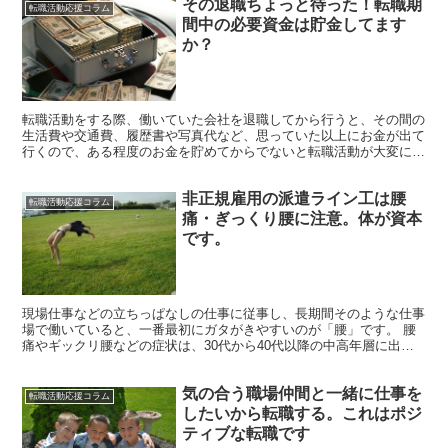
その退職ちょっと待った！転職期
転職活動応援コラム
間中の必要資金は貯金してます
か？
転職活動をする際、働いていた会社を退職してから行うと、その間の
生活費や交通費、履歴書や写真代など、思っていた以上にお金が出て
行くので、ある程度のお金を貯めてからでないと転職活動が大変にな
ってきます。 失業保険がある場合、生活費はなんとかなり...
非正規雇用の派遣ライン工は腰
転職活動応援コラム
痛・ぎっくり腰に注意。体が資本
です。
現場仕事などの立ちっぱなしの仕事に従事し、長期間そのような仕事
場で働いていると、一番最初にガタがきやすいのが「腰」です。 腰
痛やギックリ腰などの症状は、30代から40代以降の中高年層に出て
くる症状であると思われがちですが、20代や30代の若...
気の合う職場仲間と一緒に仕事を
転職活動応援コラム
したいから転職する。これはポジ
ティブな転職です